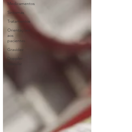
Medicamentos
Sintomas
Tratamentos
Orientações
aos
pacientes
Gravidez
Doppler
Vascular