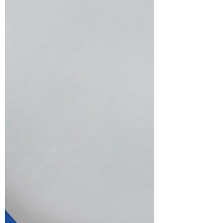
Você que tem ou teve trombose, já deve
ter ouvido o nome heparina enquanto
levava aquelas injeçõezinhas na barriga.
Ou talvez tenha...