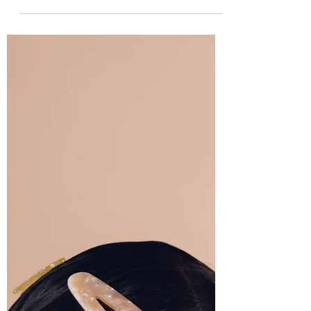
Como escolher a meia
compressiva certa
Pensei muito sobre fazer uma publicação
de meia compressiva que, ao mesmo
tempo não fosse superficial ou
enfadonha para vocês. E acabei...