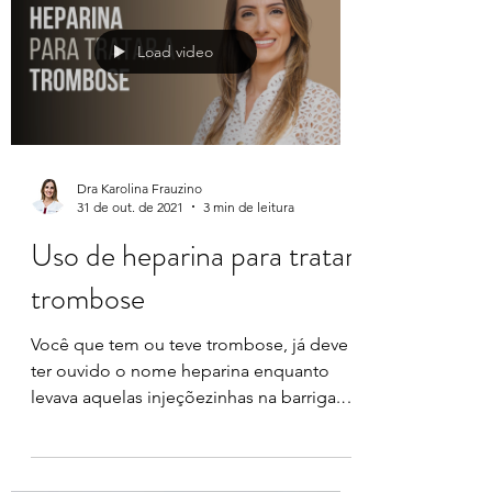
trombose venosa têm pelo menos um
ponto a mais de risco de ter nova
trombose do que as pessoas nunca...
Load video
Dra Karolina Frauzino
31 de out. de 2021
3 min de leitura
Uso de heparina para tratar
trombose