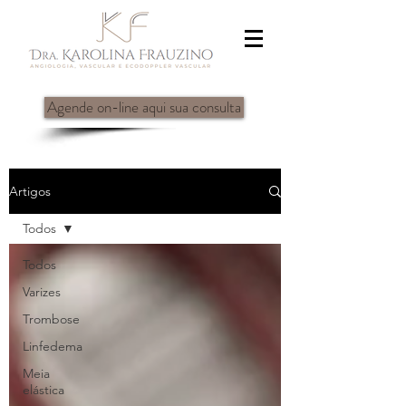
Agende on-line aqui sua consulta
Artigos
Todos
Todos
Varizes
Trombose
Linfedema
Meia
elástica