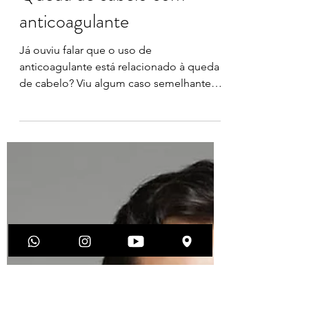
Dra Karolina Frauzino
17 de out. de 2021
2 min de leitura
Queda de cabelo com
anticoagulante
Já ouviu falar que o uso de
anticoagulante está relacionado à queda
de cabelo? Viu algum caso semelhante
ou isso já aconteceu com você?...