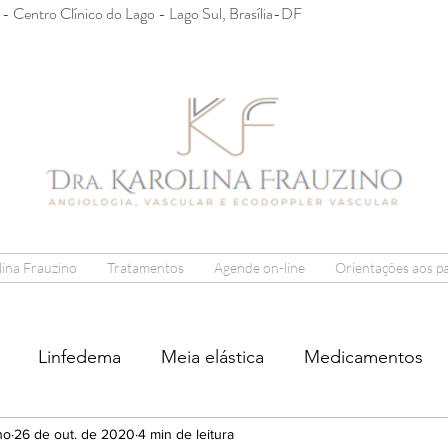
2 - Centro Clínico do Lago - Lago Sul, Brasília-DF
ina Frauzino
Tratamentos
Agende on-line
Orientações aos p
Linfedema
Meia elástica
Medicamentos
no
s aos pacientes
26 de out. de 2020
4 min de leitura
Gravidez
Doppler Vascular