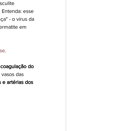
culite 
. Entenda: esse 
" - o vírus da 
ermatite em 
se
.
 
coagulação do 
 vasos das 
s e
 artérias dos 