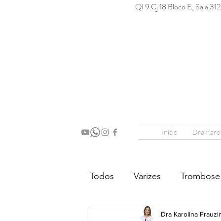
QI 9 Cj 18 Bloco E, Sala 31
Início
Dra Karol
Todos
Varizes
Trombose
Tratamentos
Dra Karolina Frauzi
Orientaçõe