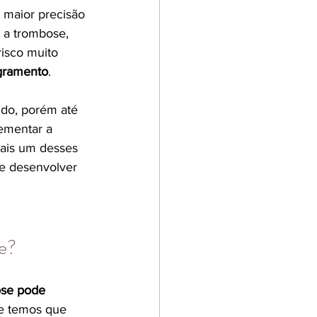
m maior precisão 
 a trombose, 
isco muito 
ngramento
.
ido, porém até 
ementar a 
ais um desses 
e desenvolver 
e?
ose pode 
te temos que 