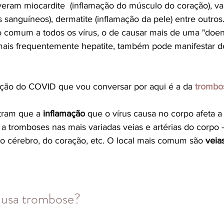
veram miocardite  (inflamação do músculo do coração), vas
 sanguíneos), dermatite (inflamação da pele) entre outros
omum a todos os vírus, o de causar mais de uma "doença
mais frequentemente hepatite, também pode manifestar d
tação do COVID que vou conversar por aqui é a da 
trombo
tram que a 
inflamação 
que o vírus causa no corpo 
afeta a
a tromboses nas mais variadas veias e artérias do corpo -
do cérebro, do coração, etc. O local mais comum são 
veia
usa trombose? 