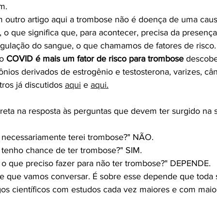
m. 
m outro artigo aqui a trombose não é doença de uma cau
", o que significa que, para acontecer, precisa da presenç
oagulação do sangue, o que chamamos de fatores de risco.
o 
COVID é mais um fator de risco para trombose
 descobe
ios derivados de estrogênio e testosterona, varizes, cân
ros já discutidos 
aqui
 e 
aqui
.
reta na resposta às perguntas que devem ter surgido na 
, necessariamente terei trombose?" NÃO.
, tenho chance de ter trombose?" SIM.
, o que preciso fazer para não ter trombose?" DEPENDE.
e que vamos conversar. É sobre esse depende que toda
gos científicos com estudos cada vez maiores e com maior