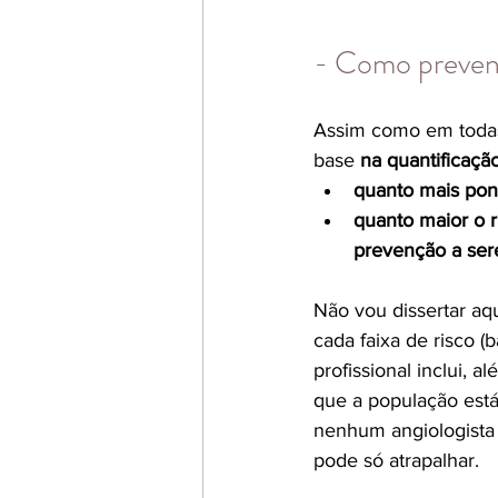
- Como preven
Assim como em todas
base 
na quantificaçã
quanto mais pon
quanto maior o r
prevenção a se
Não vou dissertar a
cada faixa de risco (b
profissional inclui, 
que a população está
nenhum angiologista 
pode só atrapalhar.