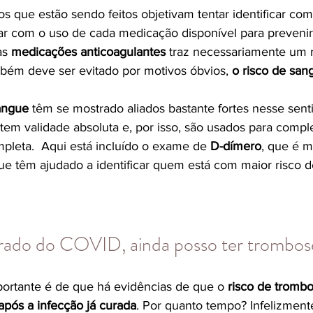
cos que estão sendo feitos objetivam tentar identificar co
ar com o uso de cada medicação disponível para prevenir
as 
medicações anticoagulantes
 traz necessariamente um r
ém deve ser evitado por motivos óbvios, 
o risco de sa
angue
 têm se mostrado aliados bastante fortes nesse sent
em validade absoluta e, por isso, são usados para compl
pleta.  Aqui está incluído o exame de 
D-dímero
, que é m
 têm ajudado a identificar quem está com maior risco d
rado do COVID, ainda posso ter trombos
ortante é de que há evidências de que o 
risco de tromb
ós a infecção já curada
. Por quanto tempo? Infelizmen