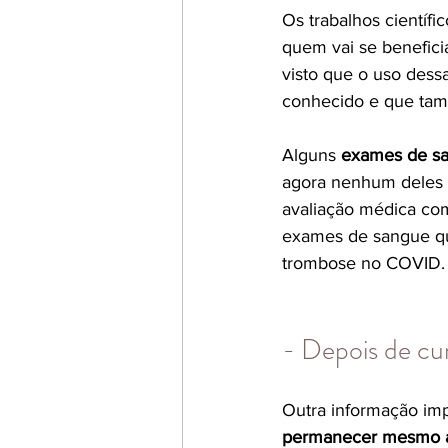
Os trabalhos científi
quem vai se benefici
visto que o uso dess
conhecido e que tamb
Alguns 
exames de s
agora nenhum deles t
avaliação médica com
exames de sangue que
trombose no COVID.
- Depois de cu
Outra informação imp
permanecer mesmo ap