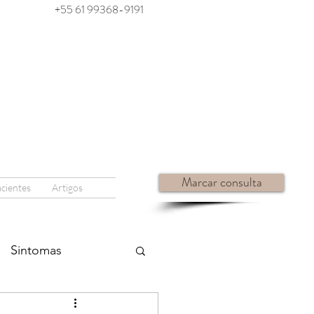
+55 61 99368-9191
Marcar consulta
acientes
Artigos
Sintomas