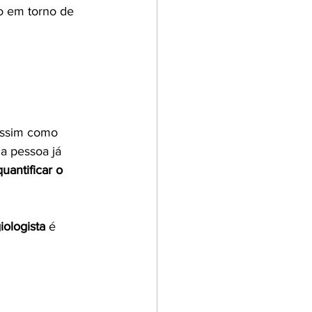
o em torno de 
assim como 
a pessoa já 
uantificar o 
iologista 
é 