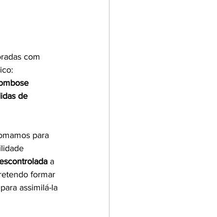
oradas com 
co: 
trombose
idas de 
tomamos para 
ilidade 
escontrolada
 a 
retendo formar 
ara assimilá-la 