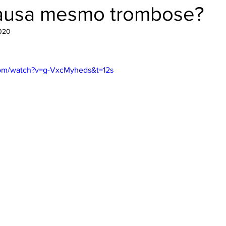
ausa mesmo trombose?
2020
com/watch?v=g-VxcMyheds&t=12s