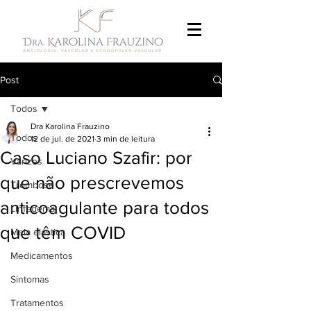
Post
Todos
Dra Karolina Frauzino
Todos
12 de jul. de 2021
3 min de leitura
Caso Luciano Szafir: por
Varizes
que não prescrevemos
Trombose
anticoagulante para todos
Linfedema
que têm COVID
Meia elástica
Medicamentos
Sintomas
Tratamentos