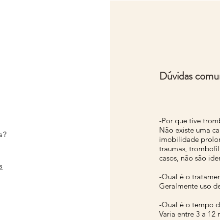
Dúvidas comun
-Por que tive tro
Não existe uma cau
s?
imobilidade prolo
traumas, trombofil
casos, não são ide
s
-Qual é o tratame
Geralmente uso de
-Qual é o tempo d
Varia entre 3 a 12