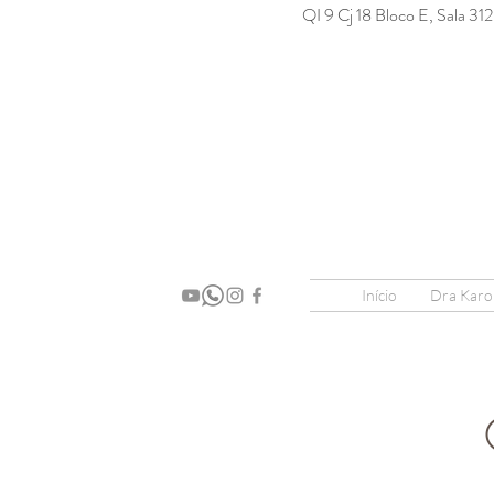
QI 9 Cj 18 Bloco E, Sala 31
Início
Dra Karol