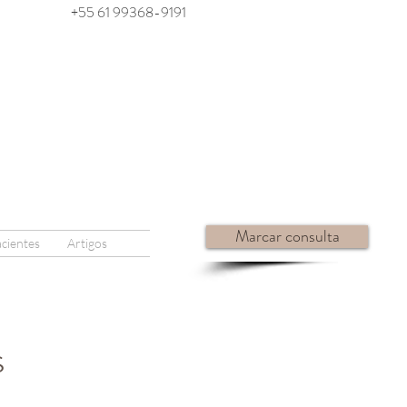
+55 61 99368-9191
Marcar consulta
acientes
Artigos
s