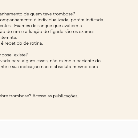
anhamento de quem teve trombose?
companhamento é individualizada, porém indicada
ientes. Exames de sangue que avaliem a
ção do rim e a função do fígado são os exames
entemnte.
é repetido de rotina.
mbose, existe?
rvada para alguns casos, não exime o paciente do
ante e sua indicação não é absoluta mesmo para
obre trombose? Acesse as
publicações.