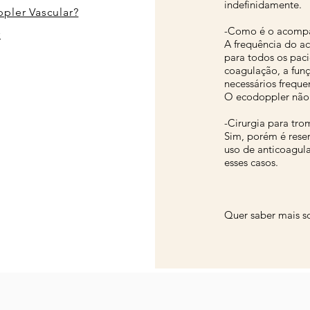
indefinidamente.
pler Vascular?
-Como é o acomp
r
A frequência do a
para todos os pac
coagulação, a fun
necessários frequ
O ecodoppler não 
-Cirurgia para tro
Sim, porém é rese
uso de anticoagul
esses casos.
Quer saber mais s