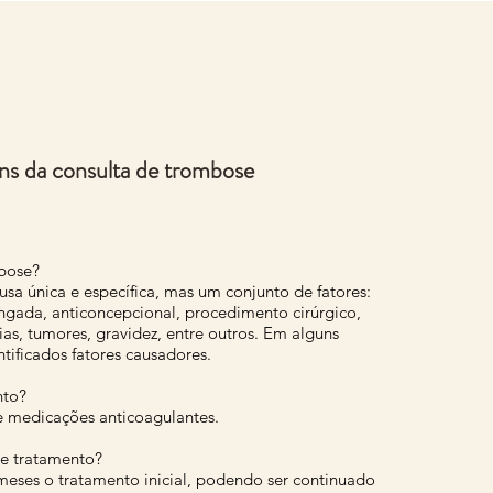
s da consulta de trombose
mbose?
sa única e específica, mas um conjunto de fatores:
ngada, anticoncepcional, procedimento cirúrgico,
ias, tumores, gravidez, entre outros. Em alguns
ntificados fatores causadores.
nto?
 medicações anticoagulantes.
e tratamento?
 meses o tratamento inicial, podendo ser continuado