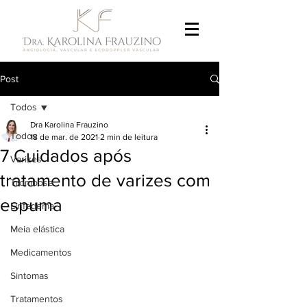
Post
Todos
Dra Karolina Frauzino
Todos
18 de mar. de 2021
2 min de leitura
7 Cuidados após
Varizes
tratamento de varizes com
Trombose
espuma
Linfedema
Meia elástica
Medicamentos
Sintomas
Tratamentos