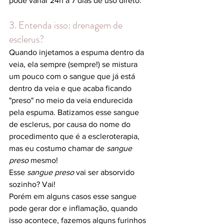
pode variar 24h a 7 dias de uso direto.
3. Entenda isso: drenagem de 
esclerus?
Quando injetamos a espuma dentro da 
veia, ela sempre (sempre!) se mistura 
um pouco com o sangue que já está 
dentro da veia e que acaba ficando 
"preso" no meio da veia endurecida 
pela espuma. Batizamos esse sangue 
de esclerus, por causa do nome do 
procedimento que é a escleroterapia, 
mas eu costumo chamar de 
sangue 
preso
 mesmo! 
Esse 
sangue preso
 vai ser absorvido 
sozinho? Vai! 
Porém em alguns casos esse sangue 
pode gerar dor e inflamação, quando 
isso acontece, fazemos alguns furinhos 