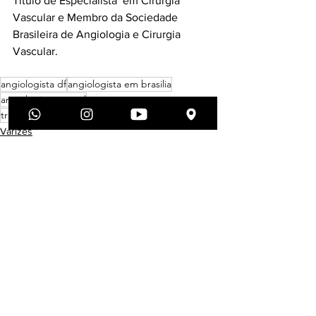
Título de Especialista  em Cirurgia 
Vascular e Membro da Sociedade 
Brasileira de Angiologia e Cirurgia 
Vascular.
angiologista df
angiologista em brasilia
angiologista asa sul
tratamento de varizes com espuma
Varizes
Tratamentos
Orientações aos pacientes
Ver tudo
Posts recentes