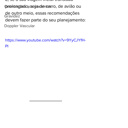
prolongado, seja de carro, de avião ou 
Orientações aos pacientes
de outro meio, essas recomendações 
Gravidez
devem fazer parte do seu planejamento:
Doppler Vascular
https://www.youtube.com/watch?v=9YyCJYfH-
PI