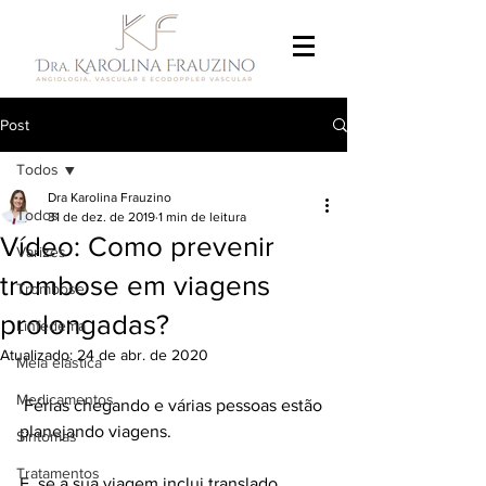
Post
Todos
Dra Karolina Frauzino
Todos
31 de dez. de 2019
1 min de leitura
Vídeo: Como prevenir
Varizes
trombose em viagens
Trombose
prolongadas?
Linfedema
Atualizado:
24 de abr. de 2020
Meia elástica
Medicamentos
 Férias chegando e várias pessoas estão 
planejando viagens.  
Sintomas
Tratamentos
E, se a sua viagem inclui translado 