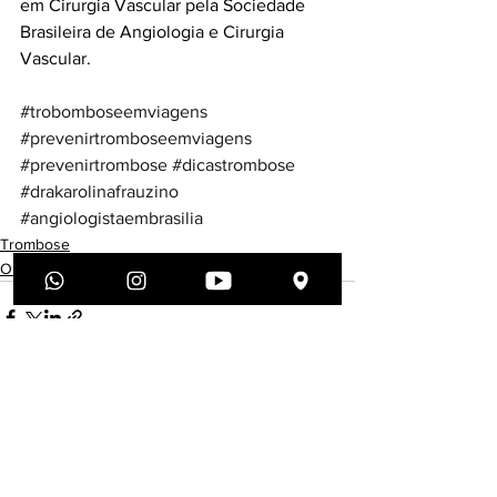
em Cirurgia Vascular pela Sociedade 
Brasileira de Angiologia e Cirurgia 
Vascular. 
#trobomboseemviagens
#prevenirtromboseemviagens
#prevenirtrombose
#dicastrombose
#drakarolinafrauzino
#angiologistaembrasilia
Trombose
Orientações aos pacientes
Ver tudo
Posts recentes