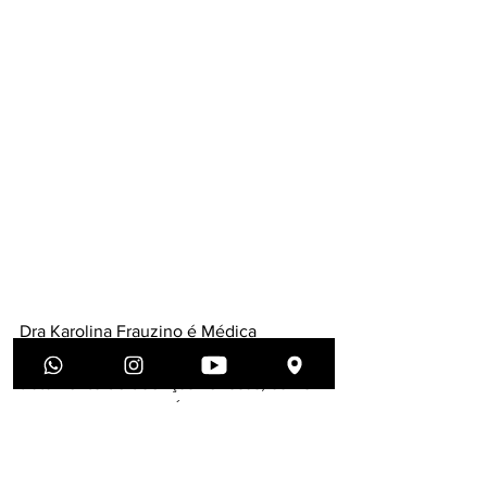
Dra Karolina Frauzino é Médica 
Angiologista em Brasília, focada no 
tratamento de doenças venosas, como 
trombose e varizes. É Membro da 
Sociedade Brasileira de Angiologia e 
Cirurgia Vascular e Possui Título de 