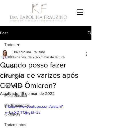
Post
Todos
Dra Karolina Frauzino
Todos
15 de fev. de 2022
1 min de leitura
Quando posso fazer
Varizes
cirurgia de varizes após
Trombose
COVID Ômicron?
Linfedema
Atualizado:
19 de mar. de 2022
Meia elástica
Medicamentos
https://www.youtube.com/watch?
v=IzsXDfTQjrg&t=2s
Sintomas
Tratamentos