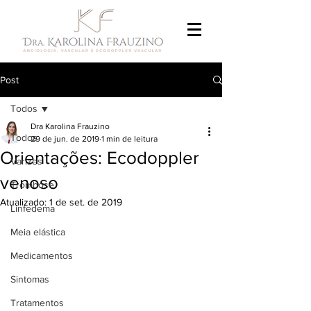
Post
Todos
Dra Karolina Frauzino
Todos
29 de jun. de 2019
1 min de leitura
Orientações: Ecodoppler
Varizes
venoso
Trombose
Atualizado:
1 de set. de 2019
Linfedema
Meia elástica
Medicamentos
Sintomas
Tratamentos