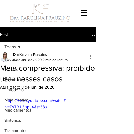
Post
Todos
Dra Karolina Frauzino
Todos
6 de abr. de 2020
2 min de leitura
Meia compressiva: proibido
Varizes
usar nesses casos
Trombose
Atualizado:
8 de jun. de 2020
Linfedema
Meia elástica
https://www.youtube.com/watch?
v=ZsTRJl3npu4&t=33s
Medicamentos
Sintomas
Tratamentos