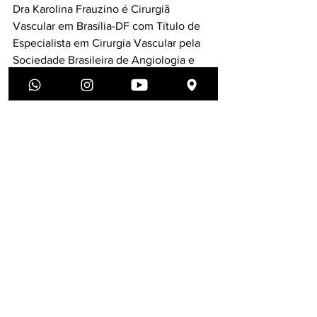
Dra Karolina Frauzino é Cirurgiã 
Vascular em Brasília-DF com Título de 
Especialista em Cirurgia Vascular pela 
Sociedade Brasileira de Angiologia e 
Cirurgia Vascular.
Referência:
Indications for medical 
compression stockings in venous 
and lymphatic disorders: An 
evidence-based consensus 
statement. 
https://journals.sagepub.com/doi/ful
l/10.1177/0268355516689631
Meia elástica