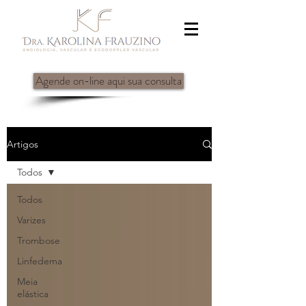
Agende on-line aqui sua consulta
Artigos
Todos
Todos
Varizes
Trombose
Linfedema
Meia
elástica