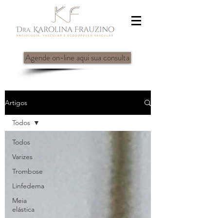
Agende on-line aqui sua consulta
Artigos
Todos
Todos
Varizes
Trombose
Linfedema
Meia
elástica