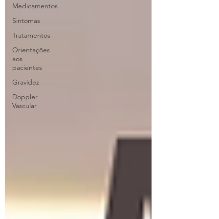
Medicamentos
Sintomas
Tratamentos
Orientações
aos
pacientes
Gravidez
Doppler
Vascular