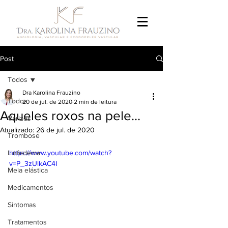
Post
Todos
Dra Karolina Frauzino
Todos
20 de jul. de 2020
2 min de leitura
Aqueles roxos na pele...
Varizes
Atualizado:
26 de jul. de 2020
Trombose
Linfedema
https://www.youtube.com/watch?
v=P_3zUlkAC4I
Meia elástica
Medicamentos
Sintomas
Tratamentos