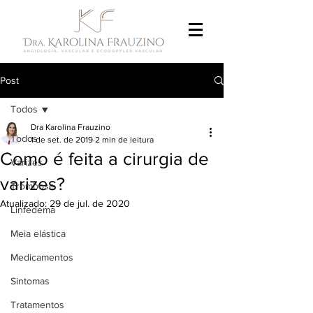
Post
Todos
Dra Karolina Frauzino
Todos
1 de set. de 2019
2 min de leitura
Como é feita a cirurgia de
Varizes
varizes?
Trombose
Atualizado:
29 de jul. de 2020
Linfedema
Meia elástica
Medicamentos
Sintomas
Tratamentos