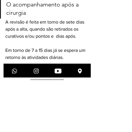
O acompanhamento após a 
cirurgia
A revisão é feita em torno de sete dias 
após a alta, quando são retirados os 
curativos e/ou pontos e  dias após.​
Em torno de 7 a 15 dias já se espera um 
retorno às atividades diárias.
Dra Karolina Frauzino é Médica Cirurgiã 
Vascular membro da Sociedade 
Brasileira de Angiologia e Cirurgia 
Vascular, com Título de Especialista em 
Cirurgia Vascular pela SBACV.
#cirurgiadevarizes